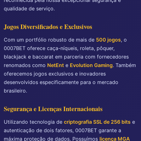
reconhecida pela nossa excepcional segurança e
qualidade de serviço.
Jogos Diversificados e Exclusivos
Com um portfólio robusto de mais de
500 jogos
, o
0007BET oferece caça-níqueis, roleta, pôquer,
blackjack e baccarat em parceria com fornecedores
renomados como
NetEnt
e
Evolution Gaming
. Também
oferecemos jogos exclusivos e inovadores
desenvolvidos especificamente para o mercado
brasileiro.
Segurança e Licenças Internacionais
Utilizando tecnologia de
criptografia SSL de 256 bits
e
autenticação de dois fatores, 0007BET garante a
máxima proteção de dados. Possuímos
licença MGA