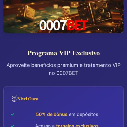
Programa VIP Exclusivo
Aproveite benefícios premium e tratamento VIP
no 0007BET
🥇
Nível Ouro
50% de bônus
em depósitos
Acesso a
torneios exclusivos