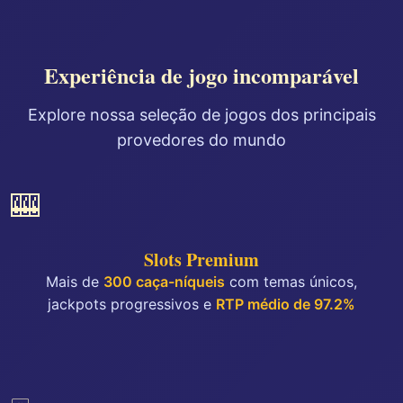
Experiência de jogo incomparável
Explore nossa seleção de jogos dos principais
provedores do mundo
🎰
Slots Premium
Mais de
300 caça-níqueis
com temas únicos,
jackpots progressivos e
RTP médio de 97.2%