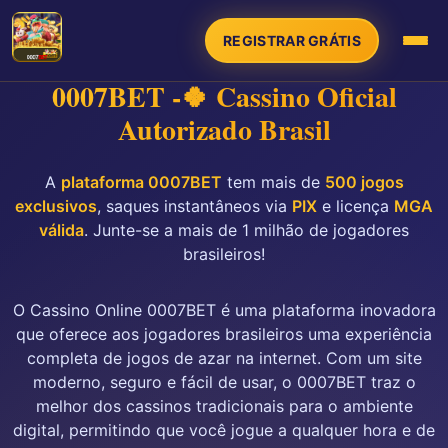
REGISTRAR GRÁTIS
0007BET -🍀 Cassino Oficial
Autorizado Brasil
A
plataforma 0007BET
tem mais de
500 jogos
exclusivos
, saques instantâneos via
PIX
e licença
MGA
válida
. Junte-se a mais de 1 milhão de jogadores
brasileiros!
O Cassino Online 0007BET é uma plataforma inovadora
que oferece aos jogadores brasileiros uma experiência
completa de jogos de azar na internet. Com um site
moderno, seguro e fácil de usar, o 0007BET traz o
melhor dos cassinos tradicionais para o ambiente
digital, permitindo que você jogue a qualquer hora e de