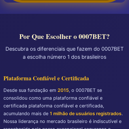
Por Que Escolher o 0007BET?
Descubra os diferenciais que fazem do 0007BET
a escolha número 1 dos brasileiros
Plataforma Confiável e Certificada
Desde sua fundação em
2015
, o 0007BET se
consolidou como uma plataforma confiável e
certificada plataforma confiável e certificada,
acumulando mais de
1 milhão de usuários registrados
.
Nossa liderança no mercado brasileiro é indiscutível e