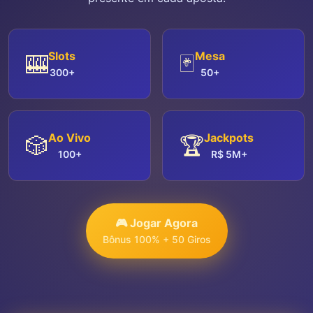
Slots
Mesa
🎰
🃏
300+
50+
Ao Vivo
Jackpots
🎲
🏆
100+
R$ 5M+
🎮 Jogar Agora
Bônus 100% + 50 Giros