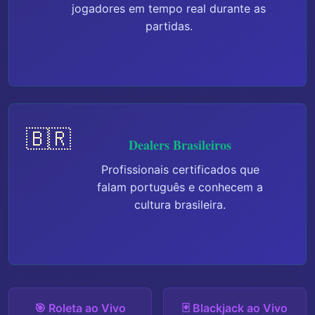
jogadores em tempo real durante as
partidas.
🇧🇷
Dealers Brasileiros
Profissionais certificados que
falam português e conhecem a
cultura brasileira.
🎯 Roleta ao Vivo
🃏 Blackjack ao Vivo