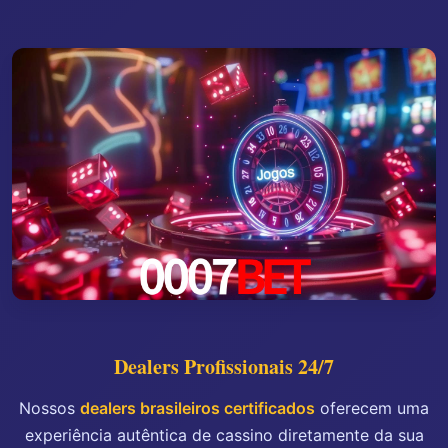
Dealers Profissionais 24/7
Nossos
dealers brasileiros certificados
oferecem uma
experiência autêntica de cassino diretamente da sua