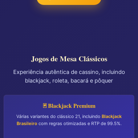
Jogos de Mesa Clássicos
Experiência autêntica de cassino, incluindo
blackjack, roleta, bacará e pôquer
🃏 Blackjack Premium
Várias variantes do clássico 21, incluindo
Blackjack
Brasileiro
com regras otimizadas e RTP de 99.5%.