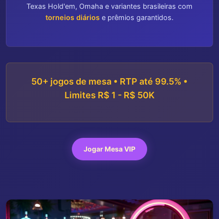
Texas Hold'em, Omaha e variantes brasileiras com
torneios diários
e prêmios garantidos.
50+ jogos de mesa
•
RTP até 99.5%
•
Limites R$ 1 - R$ 50K
Jogar Mesa VIP