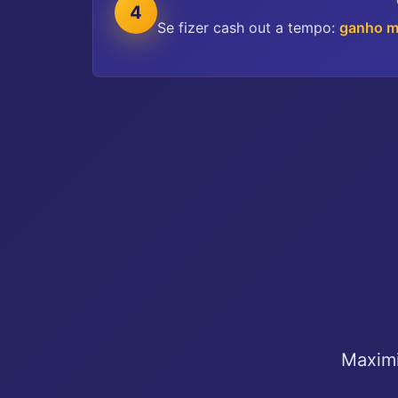
4
Se fizer cash out a tempo:
ganho mu
Maximi