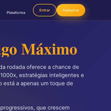
Entrar
Cadastrar
Plataforma
igo Máximo
da rodada oferece a chance de
000x, estratégias inteligentes e
o está a apenas um toque de
 progressivos, que crescem