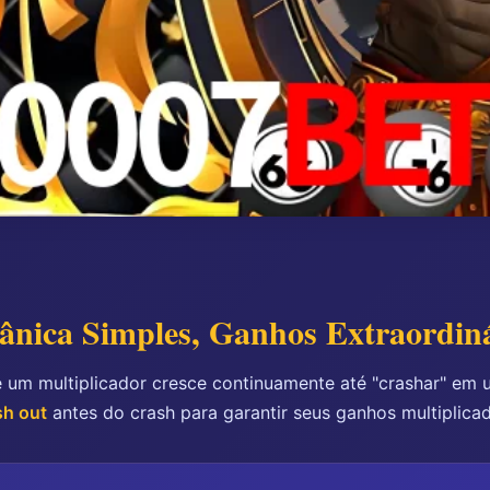
ânica Simples, Ganhos Extraordiná
 um multiplicador cresce continuamente até "crashar" em 
sh out
antes do crash para garantir seus ganhos multiplica