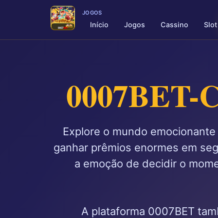
JOGOS
Início
Jogos
Cassino
Slot
0007BET-C
Explore o mundo emocionante
ganhar prêmios enormes em segun
a emoção de decidir o mome
A plataforma 0007BET tamb