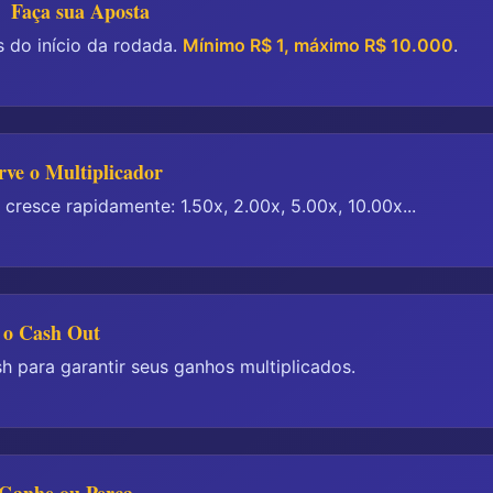
Faça sua Aposta
s do início da rodada.
Mínimo R$ 1, máximo R$ 10.000
.
rve o Multiplicador
 cresce rapidamente: 1.50x, 2.00x, 5.00x, 10.00x...
 o Cash Out
h para garantir seus ganhos multiplicados.