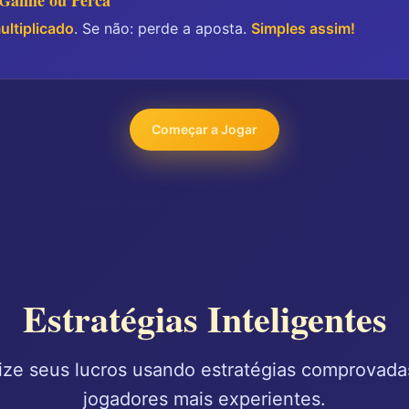
Ganhe ou Perca
ltiplicado
. Se não: perde a aposta.
Simples assim!
Começar a Jogar
Estratégias Inteligentes
ze seus lucros usando estratégias comprovada
jogadores mais experientes.