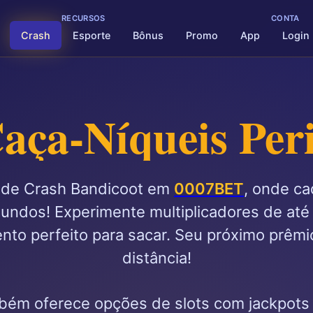
RECURSOS
CONTA
Crash
Esporte
Bônus
Promo
App
Login
aça-Níqueis Per
 de Crash Bandicoot em
0007BET
, onde ca
dos! Experimente multiplicadores de até 1
nto perfeito para sacar. Seu próximo prêmi
distância!
ém oferece opções de slots com jackpots