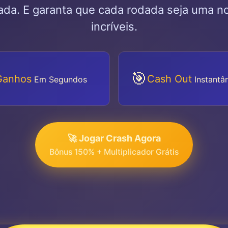
dada. E garanta que cada rodada seja uma 
incríveis.
🎯
Ganhos
Cash Out
Em Segundos
Instantâ
🚀 Jogar Crash Agora
Bônus 150% + Multiplicador Grátis