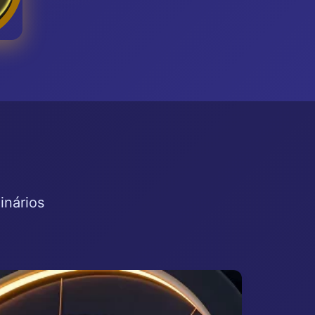
inários