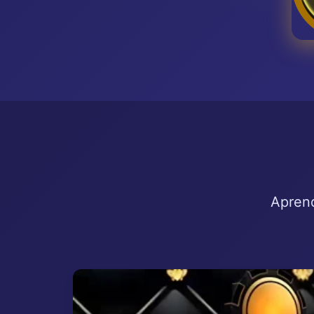
Aprend