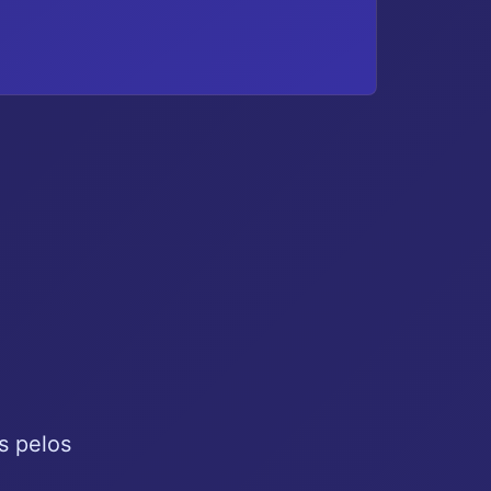
s pelos