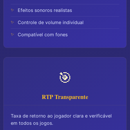
Efeitos sonoros realistas
Controle de volume individual
Compatível com fones
🎯
RTP Transparente
Taxa de retorno ao jogador clara e verificável
em todos os jogos.