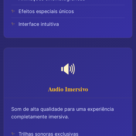
Efeitos especiais únicos
Interface intuitiva
🔊
Audio Imersivo
Som de alta qualidade para uma experiência
completamente imersiva.
Trilhas sonoras exclusivas