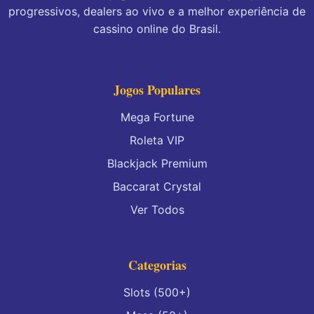
progressivos, dealers ao vivo e a melhor experiência de
cassino online do Brasil.
Jogos Populares
Mega Fortune
Roleta VIP
Blackjack Premium
Baccarat Crystal
Ver Todos
Categorias
Slots (500+)