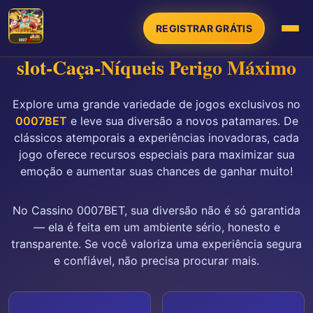
REGISTRAR GRÁTIS
slot-Caça-Níqueis Perigo Máximo
Explore uma grande variedade de jogos exclusivos no
0007BET
e leve sua diversão a novos patamares. De
clássicos atemporais a experiências inovadoras, cada
jogo oferece recursos especiais para maximizar sua
emoção e aumentar suas chances de ganhar muito!
No Cassino 0007BET, sua diversão não é só garantida
— ela é feita em um ambiente sério, honesto e
transparente. Se você valoriza uma experiência segura
e confiável, não precisa procurar mais.