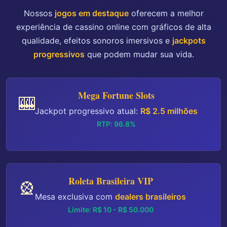
Nossos
jogos em destaque
oferecem a melhor
experiência de cassino online com gráficos de alta
qualidade, efeitos sonoros imersivos e
jackpots
progressivos
que podem mudar sua vida.
Mega Fortune Slots
🎰
Jackpot progressivo atual:
R$ 2.5 milhões
RTP: 96.8%
Roleta Brasileira VIP
🎡
Mesa exclusiva com
dealers brasileiros
Limite: R$ 10 - R$ 50.000