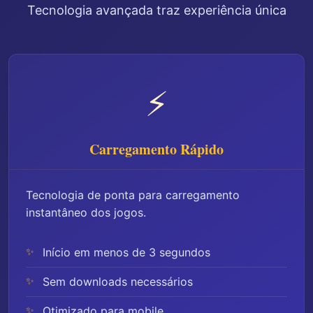
Tecnologia avançada traz experiência única
⚡
Carregamento Rápido
Tecnologia de ponta para carregamento
instantâneo dos jogos.
Início em menos de 3 segundos
Sem downloads necessários
Otimizado para mobile