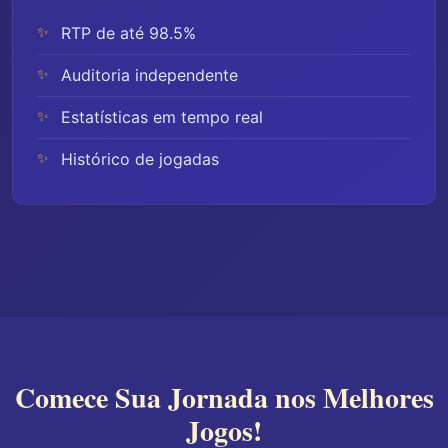
RTP de até 98.5%
Auditoria independente
Estatísticas em tempo real
Histórico de jogadas
Comece Sua Jornada nos Melhores
Jogos!